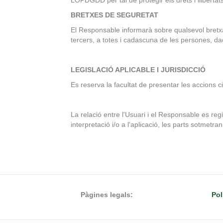
LOPDGDD per tal de protegir els drets i lliberta
BRETXES DE SEGURETAT
El Responsable informarà sobre qualsevol bretxa 
tercers, a totes i cadascuna de les persones, dad
LEGISLACIÓ APLICABLE I JURISDICCIÓ
Es reserva la facultat de presentar les accions c
La relació entre l'Usuari i el Responsable es regi
interpretació i/o a l'aplicació, les parts sotmetr
Pàgines legals:
Pol