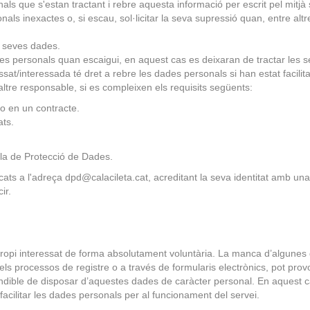
als que s'estan tractant i rebre aquesta informació per escrit pel mitjà so
sonals inexactes o, si escau, sol·licitar la seva supressió quan, entre al
es seves dades.
s personals quan escaigui, en aquest cas es deixaran de tractar les s
ressat/interessada té dret a rebre les dades personals si han estat facil
altre responsable, si es compleixen els requisits següents:
o en un contracte.
ats.
la de Protecció de Dades.
dicats a l'adreça dpd@calacileta.cat, acreditant la seva identitat amb 
ir.
propi interessat de forma absolutament voluntària. La manca d’algunes
ls processos de registre o a través de formularis electrònics, pot provo
cindible de disposar d’aquestes dades de caràcter personal. En aquest
 facilitar les dades personals per al funcionament del servei.