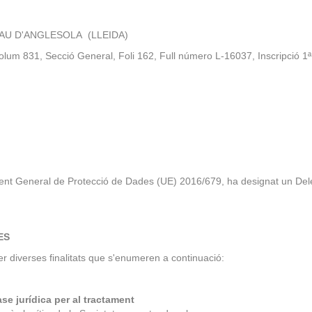
ALAU D'ANGLESOLA (LLEIDA)
Volum 831, Secció General, Foli 162, Full número L-16037, Inscripció 1ª
lament General de Protecció de Dades (UE) 2016/679, ha designat un De
ES
per diverses finalitats que s'enumeren a continuació:
se jurídica per al tractament