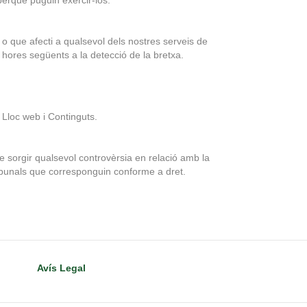
perquè puguin exercir-los.
o que afecti a qualsevol dels nostres serveis de
2 hores següents a la detecció de la bretxa.
l Lloc web i Continguts.
 de sorgir qualsevol controvèrsia en relació amb la
 tribunals que corresponguin conforme a dret.
Avís Legal