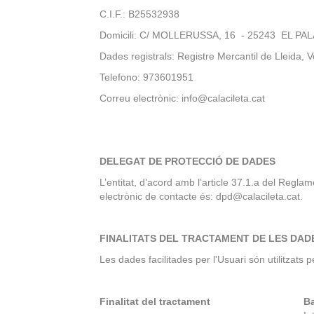
C.I.F.: B25532938
Domicili: C/ MOLLERUSSA, 16 - 25243 EL P
Dades registrals: Registre Mercantil de Lleida, 
Telefono: 973601951
Correu electrònic: info@calacileta.cat
DELEGAT DE PROTECCIÓ DE DADES
L’entitat, d’acord amb l’article 37.1.a del Reg
electrònic de contacte és: dpd@calacileta.cat.
FINALITATS DEL TRACTAMENT DE LES DAD
Les dades facilitades per l'Usuari són utilitzats 
Finalitat del tractament
Ba