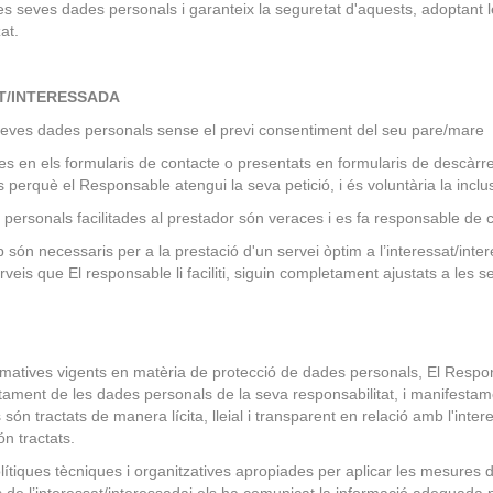
es seves dades personals i garanteix la seguretat d'aquests, adoptant 
at.
AT/INTERESSADA
seves dades personals sense el previ consentiment del seu pare/mare i/
des en els formularis de contacte o presentats en formularis de descàrr
perquè el Responsable atengui la seva petició, i és voluntària la incl
 personals facilitades al prestador són veraces i es fa responsable de
b són necessaris per a la prestació d'un servei òptim a l’interessat/inte
rveis que El responsable li faciliti, siguin completament ajustats a les s
matives vigents en matèria de protecció de dades personals, El Respon
nt de les dades personals de la seva responsabilitat, i manifestament 
n tractats de manera lícita, lleial i transparent en relació amb l'intere
ón tractats.
ítiques tècniques i organitzatives apropiades per aplicar les mesures 