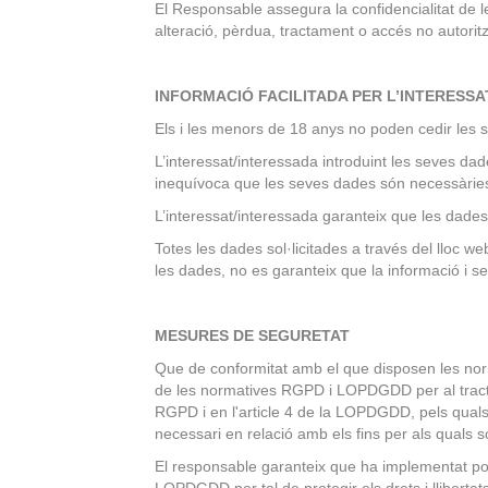
El Responsable assegura la confidencialitat de l
alteració, pèrdua, tractament o accés no autoritz
INFORMACIÓ FACILITADA PER L’INTERESS
Els i les menors de 18 anys no poden cedir les 
L’interessat/interessada introduint les seves da
inequívoca que les seves dades són necessàries 
L’interessat/interessada garanteix que les dades
Totes les dades sol·licitades a través del lloc we
les dades, no es garanteix que la informació i se
MESURES DE SEGURETAT
Que de conformitat amb el que disposen les nor
de les normatives RGPD i LOPDGDD per al tractame
RGPD i en l'article 4 de la LOPDGDD, pels quals só
necessari en relació amb els fins per als quals s
El responsable garanteix que ha implementat pol