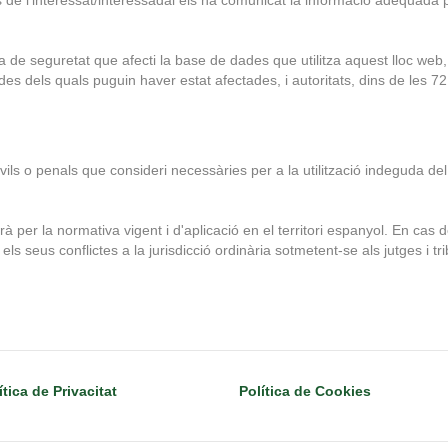
ts de l’interessat/interessadai els ha comunicat la informació adequada 
de seguretat que afecti la base de dades que utilitza aquest lloc web, 
es dels quals puguin haver estat afectades, i autoritats, dins de les 7
ivils o penals que consideri necessàries per a la utilització indeguda de
rà per la normativa vigent i d'aplicació en el territori espanyol. En cas
an els seus conflictes a la jurisdicció ordinària sotmetent-se als jutges i
ítica de Privacitat
Política de Cookies