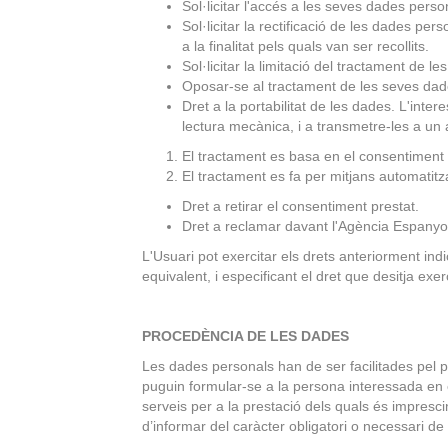
Sol·licitar l'accés a les seves dades person
Sol·licitar la rectificació de les dades per
a la finalitat pels quals van ser recollits.
Sol·licitar la limitació del tractament de l
Oposar-se al tractament de les seves dade
Dret a la portabilitat de les dades. L'inte
lectura mecànica, i a transmetre-les a un 
El tractament es basa en el consentiment 
El tractament es fa per mitjans automatitz
Dret a retirar el consentiment prestat.
Dret a reclamar davant l'Agència Espanyo
L'Usuari pot exercitar els drets anteriorment in
equivalent, i especificant el dret que desitja exerc
PROCEDÈNCIA DE LES DADES
Les dades personals han de ser facilitades pel 
puguin formular-se a la persona interessada en e
serveis per a la prestació dels quals és impres
d’informar del caràcter obligatori o necessari de