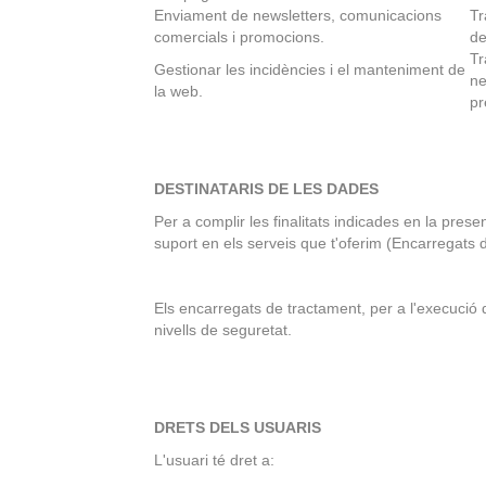
Enviament de newsletters, comunicacions
Tr
comercials i promocions.
de
Tr
Gestionar les incidències i el manteniment de
ne
la web.
pr
DESTINATARIS DE LES DADES
Per a complir les finalitats indicades en la pre
suport en els serveis que t'oferim (Encarregats 
Els encarregats de tractament, per a l'execució 
nivells de seguretat.
DRETS DELS USUARIS
L'usuari té dret a: