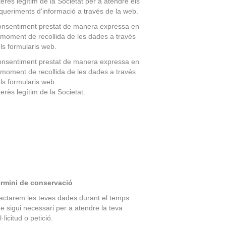
terès legítim de la Societat per a atendre els
queriments d'informació a través de la web.
nsentiment prestat de manera expressa en
 moment de recollida de les dades a través
ls formularis web.
nsentiment prestat de manera expressa en
 moment de recollida de les dades a través
ls formularis web.
terès legítim de la Societat.
rmini de conservació
actarem les teves dades durant el temps
e sigui necessari per a atendre la teva
l·licitud o petició.