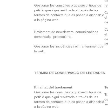
In
Gestionar les consultes o qualsevol tipus de
re
petició que sigui realitzada a través de les
Co
formes de contacte que es posen a disposició
el
a la pàgina web.
de
Co
Enviament de newsletters, comunicacions
el
comercials i promocions.
de
In
Gestionar les incidències i el manteniment de
la web.
TERMINI DE CONSERVACIÓ DE LES DADES
Finalitat del tractament
Te
Gestionar les consultes o qualsevol tipus de
Tr
petició que sigui realitzada a través de les
qu
formes de contacte que es posen a disposició
so
a la pàgina web.