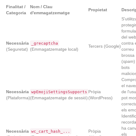
Finalitat /
Nom / Clau
Propietat
Descri
Categoria
d'emmagatzematge
S'utilit
protegir
formula
del we
Necessària
contra 
_grecaptcha
Tercers (Google)
(Seguretat)
(Emmagatzematge local)
correu
brossa
(
spam
)
bots
malicio
Compro
el nav
Necessària
Pròpia
de l'usu
wpEmojiSettingsSupports
(Plataforma)
(Emmagatzematge de sessió)
(WordPress)
pot mos
correc
els emo
Identific
recorda 
ha canv
Necessària
Pròpia
wc_cart_hash_...
els