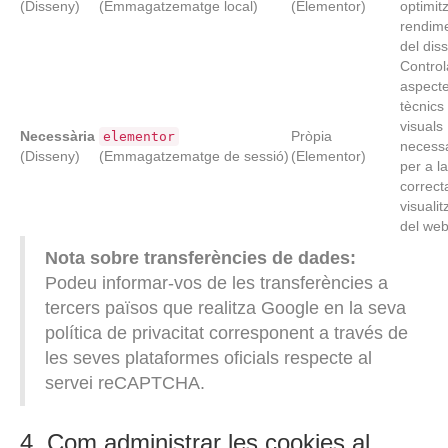
(Disseny)
(Emmagatzematge local)
(Elementor)
optimitz
rendim
del dis
Control
aspect
tècnics 
visuals
Necessària
Pròpia
elementor
necessa
(Disseny)
(Emmagatzematge de sessió)
(Elementor)
per a la
correct
visualit
del web
Nota sobre transferències de dades:
Podeu informar-vos de les transferències a
tercers països que realitza Google en la seva
política de privacitat corresponent a través de
les seves plataformes oficials respecte al
servei reCAPTCHA.
4. Com administrar les cookies al