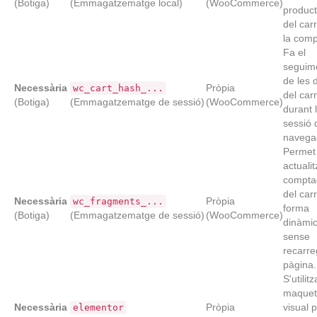
(Botiga)
(Emmagatzematge local)
(WooCommerce)
produc
del car
la comp
Fa el
seguim
de les 
Necessària
Pròpia
wc_cart_hash_...
del carr
(Botiga)
(Emmagatzematge de sessió)
(WooCommerce)
durant 
sessió 
navega
Permet
actualit
compta
del car
Necessària
Pròpia
wc_fragments_...
forma
(Botiga)
(Emmagatzematge de sessió)
(WooCommerce)
dinàmi
sense
recarre
pàgina.
S'utilit
maquet
Necessària
Pròpia
visual 
elementor