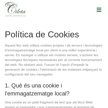
M
E
N
Ú
Política de Cookies
Aquest lloc web utilitza cookies pròpies i de tercers i tecnologies
d'emmagatzematge local per oferir-li una millor experiència i
servei. En navegar o utilitzar els nostres serveis, s'activen les
tecnologies tècniques necessàries per al correcte funcionament
del web. No obstant això, l'usuari té l'opció d'impedir la
generació de cookies i l'eliminació de les mateixes mitjançant la
configuració del seu navegador.
1. Què és una cookie i
l'emmagatzematge local?
Una
cookie
és un petit fragment de text que els llocs Web
envien al navegador i que s'emmagatzemen al terminal de