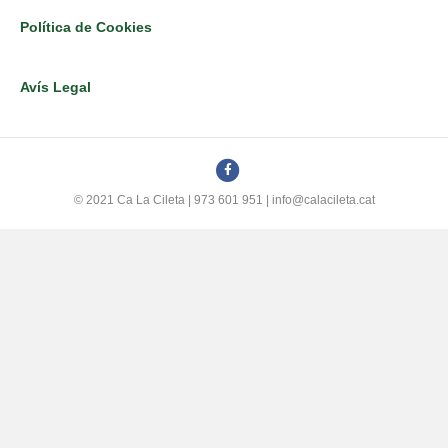
Política de Cookies
Avís Legal
F
a
© 2021 Ca La Cileta | 973 601 951 | info@calacileta.cat
c
e
b
o
o
k